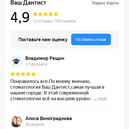
Абонемент
ОРТОДОНТИЧЕСКИЙ на
проведение четырех процедур
профессиональной гигиены
24 000 ₽
полости рта при наличии
брекет-системы сроком
действия 12 месяцев
Абонемент ДЕТСКИЙ (3-8 лет)
на проведение 3 процедур
профессиональной гигиены
10 000 ₽
полости рта сроком действия
12 месяцев
Абонемент ПОДРОСТКОВЫЙ
(9-14 лет) на проведение 3
процедур профессиональной
13 000 ₽
гигиены полости рта сроком
действия 12 месяцев