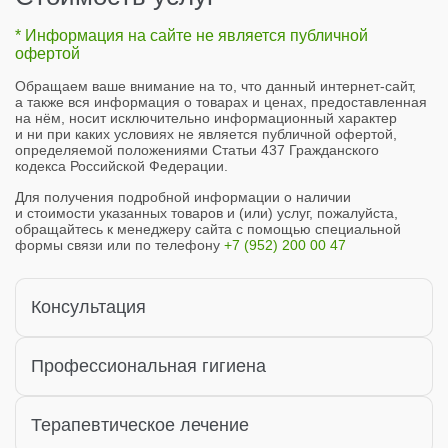
* Информация на сайте не является публичной
офертой
Обращаем ваше внимание на то, что данный интернет-сайт,
а также вся информация о товарах и ценах, предоставленная
на нём, носит исключительно информационный характер
и ни при каких условиях не является публичной офертой,
определяемой положениями Статьи 437 Гражданского
кодекса Российской Федерации.
Для получения подробной информации о наличии
и стоимости указанных товаров и (или) услуг, пожалуйста,
обращайтесь к менеджеру сайта с помощью специальной
формы связи или по телефону
+7 (952) 200 00 47
Консультация
Консультация узкого
Профессиональная гигиена
1500 ₽
специалиста
Комплекс профессиональной
Терапевтическое лечение
от 6500 ₽
Консультация c составлением
гигиены полости рта
2 500 ₽